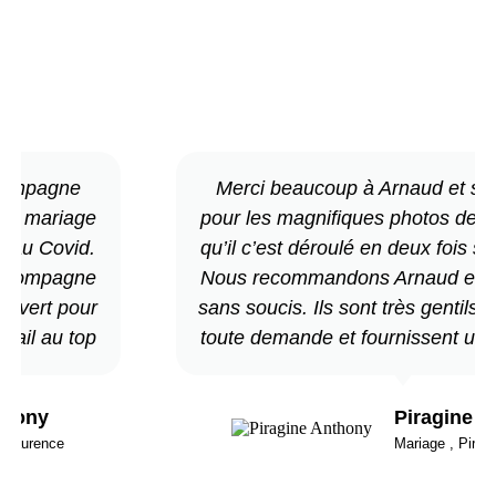
 compagne
Merci beaucoup à Arnaud et s
tre mariage
pour les magnifiques photos de n
te au Covid.
qu’il c’est déroulé en deux fois su
a compagne
Nous recommandons Arnaud et 
 ouvert pour
sans soucis. Ils sont très gentils 
vail au top
toute demande et fournissent un t
thony
Piragine 
e Laurence
Mariage , Pirag